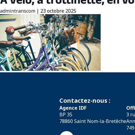
À vélo, à trottinette, en vo
admintranscom
|
23 octobre 2025
Contactez-nous :
Agence IDF
Off
BP 35
3 r
78860 Saint Nom-la-Bretêche
Ann
749