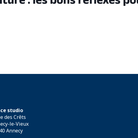
iture : les bons réflexes po
ice studio
ue des Crêts
ecy-le-Vieux
40 Annecy