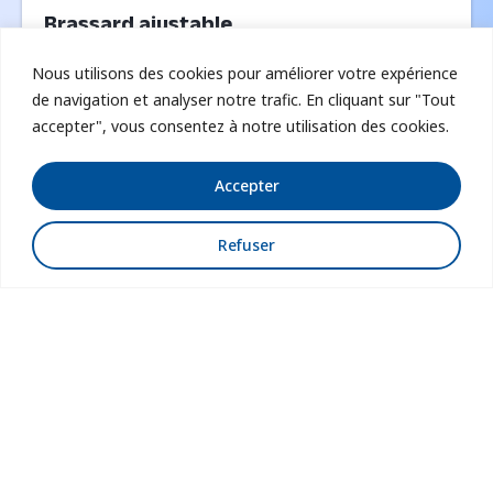
Brassard ajustable
Identification et visibilité sécuritaire forte avec
Nous utilisons des cookies pour améliorer votre expérience
un brassard ultra-résistant de fabrication
de navigation et analyser notre trafic. En cliquant sur "Tout
française.
accepter", vous consentez à notre utilisation des cookies.
En savoir plus
Accepter
Refuser