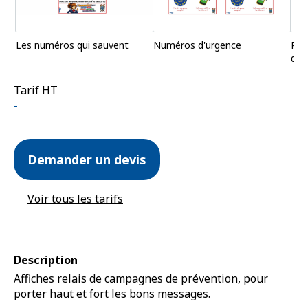
Les numéros qui sauvent
Numéros d'urgence
Pan
d'u
Tarif HT
quantité
Demander un devis
de
Affiche
(adultes)
Voir tous les tarifs
Description
Affiches relais de campagnes de prévention, pour
porter haut et fort les bons messages.