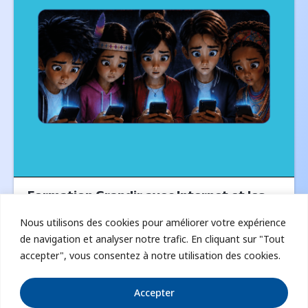
Formation Grandir avec Internet et les
Réseaux Sociaux
Nous utilisons des cookies pour améliorer votre expérience
de navigation et analyser notre trafic. En cliquant sur "Tout
Professionnalisez vos actions,
accepter", vous consentez à notre utilisation des cookies.
interventions et suivi !
En savoir plus
Accepter