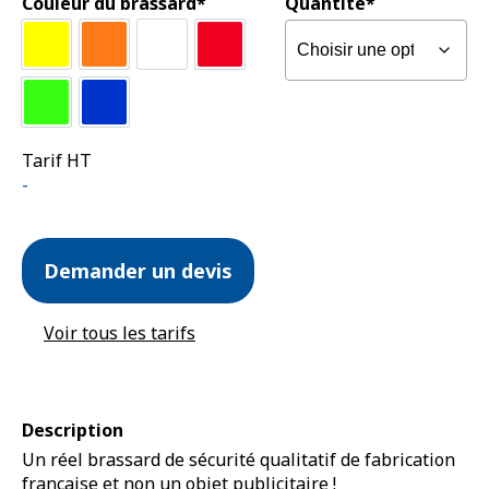
Couleur du brassard*
Quantité*
Jaune Haute Visibilité
Orange Haute Visibilité
Blanc
Rouge vif
Vert vif
Bleu roi
Tarif HT
quantité
Demander un devis
de
Brassard
auto-
Voir tous les tarifs
enroulant
Description
Un réel brassard de sécurité qualitatif de fabrication
française et non un objet publicitaire !