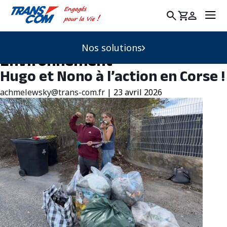
Rechercher
:
Nos solutions
Environnement
Hugo et Nono à l’action en Corse !
achmelewsky@trans-com.fr
|
23 avril 2026